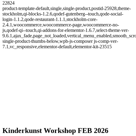
22824
product-template-default,single,single-product,postid-25928,theme-
stockholm,qi-blocks-1.2.6,qodef-gutenberg--touch,qode-social-
login-1.1.2,qode-restaurant-1.1.1,stockholm-core-
2.4.1,woocommerce,woocommerce-page,woocommerce-no-
js,qodef-qi--touch,qi-addons-for-elementor-1.6.7,select-theme-ver-
9.6.1,ajax_fade,page_not_loaded,vertical_menu_enabled,smooth_sc
single-product-thumbs-below,wpb-js-composer js-comp-ver-
7.1,vc_responsive,elementor-default,elementor-kit-23515
Kinderkunst Workshop FEB 2026