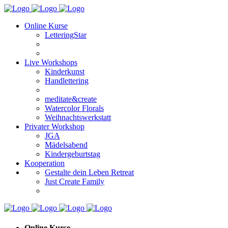
Online Kurse
LetteringStar
Live Workshops
Kinderkunst
Handlettering
meditate&create
Watercolor Florals
Weihnachtswerkstatt
Privater Workshop
JGA
Mädelsabend
Kindergeburtstag
Kooperation
Gestalte dein Leben Retreat
Just Create Family
Online Kurse