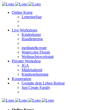
Online Kurse
LetteringStar
Live Workshops
Kinderkunst
Handlettering
meditate&create
Watercolor Florals
Weihnachtswerkstatt
Privater Workshop
JGA
Mädelsabend
Kindergeburtstag
Kooperation
Gestalte dein Leben Retreat
Just Create Family
Online Kurse