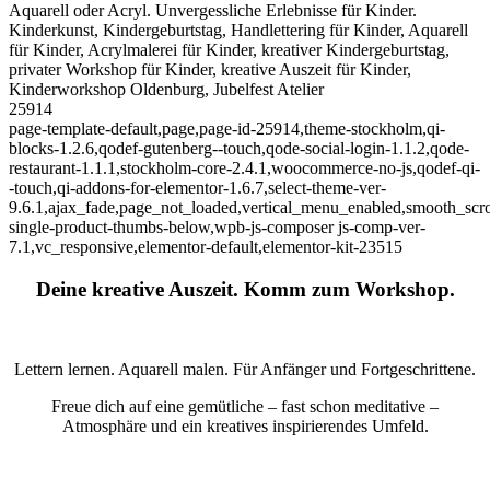
Aquarell oder Acryl. Unvergessliche Erlebnisse für Kinder.
Kinderkunst, Kindergeburtstag, Handlettering für Kinder, Aquarell
für Kinder, Acrylmalerei für Kinder, kreativer Kindergeburtstag,
privater Workshop für Kinder, kreative Auszeit für Kinder,
Kinderworkshop Oldenburg, Jubelfest Atelier
25914
page-template-default,page,page-id-25914,theme-stockholm,qi-
blocks-1.2.6,qodef-gutenberg--touch,qode-social-login-1.1.2,qode-
restaurant-1.1.1,stockholm-core-2.4.1,woocommerce-no-js,qodef-qi-
-touch,qi-addons-for-elementor-1.6.7,select-theme-ver-
9.6.1,ajax_fade,page_not_loaded,vertical_menu_enabled,smooth_sc
single-product-thumbs-below,wpb-js-composer js-comp-ver-
7.1,vc_responsive,elementor-default,elementor-kit-23515
Deine kreative Auszeit. Komm zum Workshop.
Lettern lernen. Aquarell malen. Für Anfänger und Fortgeschrittene.
Freue dich auf eine gemütliche – fast schon meditative –
Atmosphäre und ein kreatives inspirierendes Umfeld.