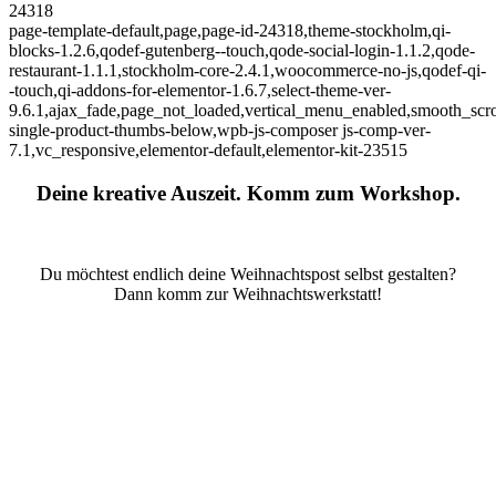
24318
page-template-default,page,page-id-24318,theme-stockholm,qi-
blocks-1.2.6,qodef-gutenberg--touch,qode-social-login-1.1.2,qode-
restaurant-1.1.1,stockholm-core-2.4.1,woocommerce-no-js,qodef-qi-
-touch,qi-addons-for-elementor-1.6.7,select-theme-ver-
9.6.1,ajax_fade,page_not_loaded,vertical_menu_enabled,smooth_sc
single-product-thumbs-below,wpb-js-composer js-comp-ver-
7.1,vc_responsive,elementor-default,elementor-kit-23515
Deine kreative Auszeit. Komm zum Workshop.
Du möchtest endlich deine Weihnachtspost selbst gestalten?
Dann komm zur Weihnachtswerkstatt!