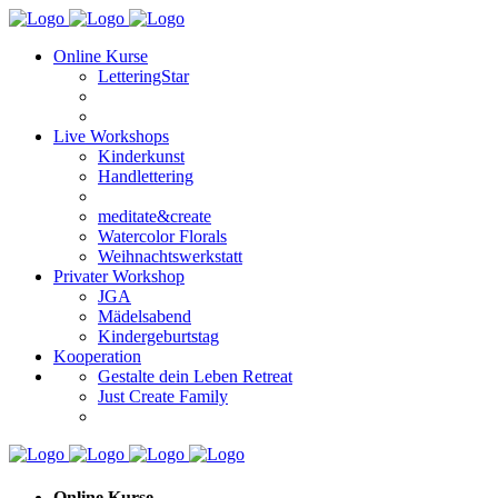
Online Kurse
LetteringStar
Live Workshops
Kinderkunst
Handlettering
meditate&create
Watercolor Florals
Weihnachtswerkstatt
Privater Workshop
JGA
Mädelsabend
Kindergeburtstag
Kooperation
Gestalte dein Leben Retreat
Just Create Family
Online Kurse