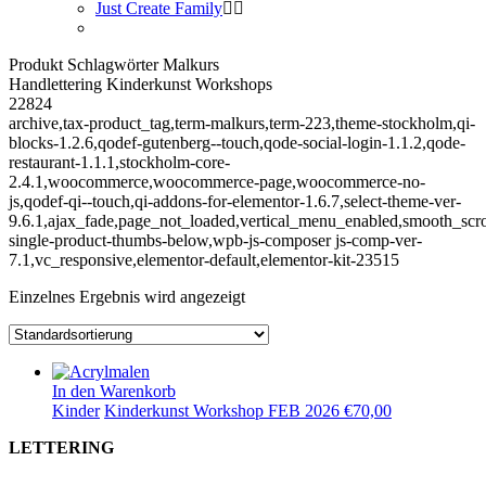
Just Create Family
Produkt Schlagwörter Malkurs
Handlettering Kinderkunst Workshops
22824
archive,tax-product_tag,term-malkurs,term-223,theme-stockholm,qi-
blocks-1.2.6,qodef-gutenberg--touch,qode-social-login-1.1.2,qode-
restaurant-1.1.1,stockholm-core-
2.4.1,woocommerce,woocommerce-page,woocommerce-no-
js,qodef-qi--touch,qi-addons-for-elementor-1.6.7,select-theme-ver-
9.6.1,ajax_fade,page_not_loaded,vertical_menu_enabled,smooth_sc
single-product-thumbs-below,wpb-js-composer js-comp-ver-
7.1,vc_responsive,elementor-default,elementor-kit-23515
Einzelnes Ergebnis wird angezeigt
In den Warenkorb
Kinder
Kinderkunst Workshop FEB 2026
€
70,00
LETTERING