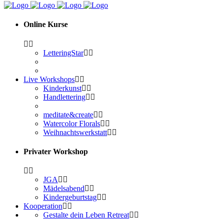
Online Kurse
LetteringStar
Live Workshops
Kinderkunst
Handlettering
meditate&create
Watercolor Florals
Weihnachtswerkstatt
Privater Workshop
JGA
Mädelsabend
Kindergeburtstag
Kooperation
Gestalte dein Leben Retreat