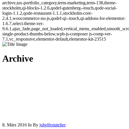
archive,tax-portfolio_category,term-marketing,term-138,theme-
stockholm,qi-blocks-1.2.6,qodef-gutenberg--touch,qode-social-
login-1.1.2,qode-restaurant-1.1.1,stockholm-core-
2.4.1,woocommerce-no-js,qodef-qi--touch,qi-addons-for-elementor-
1.6.7,select-theme-ver-
9.6.1,ajax_fade,page_not_loaded,vertical_menu_enabled,smooth_sc
single-product-thumbs-below,wpb-js-composer js-comp-ver-
7.1,vc_responsive,elementor-default,elementor-kit-23515
Archive
8. März 2016
In
By
jubelfestatelier