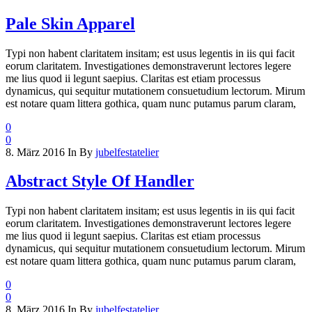
Pale Skin Apparel
Typi non habent claritatem insitam; est usus legentis in iis qui facit
eorum claritatem. Investigationes demonstraverunt lectores legere
me lius quod ii legunt saepius. Claritas est etiam processus
dynamicus, qui sequitur mutationem consuetudium lectorum. Mirum
est notare quam littera gothica, quam nunc putamus parum claram,
0
0
8. März 2016
In
By
jubelfestatelier
Abstract Style Of Handler
Typi non habent claritatem insitam; est usus legentis in iis qui facit
eorum claritatem. Investigationes demonstraverunt lectores legere
me lius quod ii legunt saepius. Claritas est etiam processus
dynamicus, qui sequitur mutationem consuetudium lectorum. Mirum
est notare quam littera gothica, quam nunc putamus parum claram,
0
0
8. März 2016
In
By
jubelfestatelier