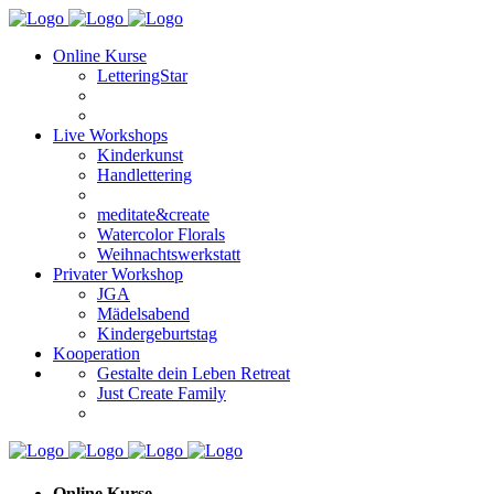
Online Kurse
LetteringStar
Live Workshops
Kinderkunst
Handlettering
meditate&create
Watercolor Florals
Weihnachtswerkstatt
Privater Workshop
JGA
Mädelsabend
Kindergeburtstag
Kooperation
Gestalte dein Leben Retreat
Just Create Family
Online Kurse