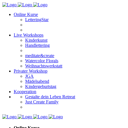
Online Kurse
LetteringStar
Live Workshops
Kinderkunst
Handlettering
meditate&create
Watercolor Florals
Weihnachtswerkstatt
Privater Workshop
JGA
Mädelsabend
Kindergeburtstag
Kooperation
Gestalte dein Leben Retreat
Just Create Family
Online Kurse