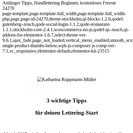
Anfänger Tipps, Handlettering Beginner, kostenloses Freesie
24270
page-template,page-template-full_width,page-template-full_width-
php,page,page-id-24270,theme-stockholm,qi-blocks-1.2.6,qodef-
gutenberg--touch,qode-social-login-1.1.2,qode-restaurant-
1.1.1,stockholm-core-2.4.1,woocommerce-no-js,qodef-qi--touch,qi-
addons-for-elementor-1.6.7,select-theme-ver-
9.6.1,ajax_fade,page_not_loaded,vertical_menu_enabled,smooth_sc
single-product-thumbs-below,wpb-js-composer js-comp-ver-
7.1,vc_responsive,elementor-default,elementor-kit-23515
3 wichtige Tipps
für deinen Lettering-Start